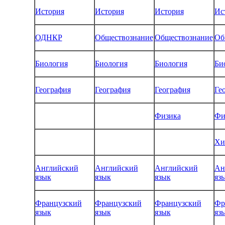
История
История
История
Ис
ОДНКР
Обществознание
Обществознание
Об
Биология
Биология
Биология
Би
География
География
География
Ге
Физика
Фи
Хи
Английский
Английский
Английский
Ан
язык
язык
язык
яз
Французский
Французский
Французский
Фр
язык
язык
язык
яз