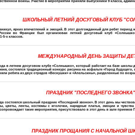
ественной войны. Участие в мероприятии приняли выпускники 9 класса, админи
ШКОЛЬНЫЙ ЛЕТНИЙ ДОСУГОВЫЙ КЛУБ "С
каникул, ярких впечатлений и эмоций. В этот долгожданный для ребят период
России во Франции был организован летний досуговый клуб «Солнышко»
-5-х классов.
МЕЖДУНАРОДНЫЙ ДЕНЬ ЗАЩИТЫ ДЕ
года в летнем досуговом клубе «Солнышко», который работает на базе школы д
 июня, состоялся традиционный конкурс рисунка на асфальте «Город будущего, 
няли ребята из двух отрядов «Веснушки» и «Апельсины», разделенные по возра
ПРАЗДНИК "ПОСЛЕДНЕГО ЗВОНКА
года состоялся школьный праздник «Последний звонок». В этот день мы чествов
ы, цветы, ленты, костюмы с иголочки, нарядные платья, эмоции и чувства 
сопровождает такие мероприятия, присутствовало в этот день в зале приемов 
ПРАЗДНИК ПРОЩАНИЯ С НАЧАЛЬНОЙ Ш