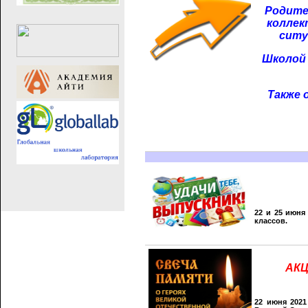
Родите
коллек
ситу
Школой 
Также 
22 и 25 июня
классов.
АКЦ
22 июня 2021