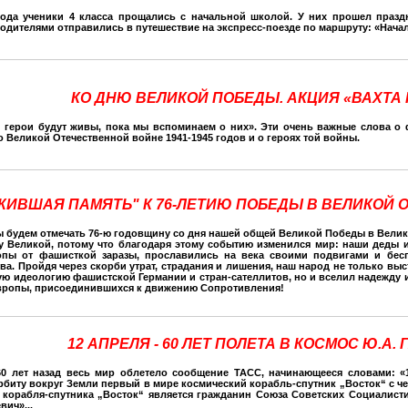
года ученики 4 класса прощались с начальной школой. У них прошел празд
одителями отправились в путешествие на экспресс-поезде по маршруту: «Началь
КО ДНЮ ВЕЛИКОЙ ПОБЕДЫ. АКЦИЯ «ВАХТА
 герои будут живы, пока мы вспоминаем о них». Эти очень важные слова о 
о Великой Отечественной войне 1941-1945 годов и о героях той войны.
ЖИВШАЯ ПАМЯТЬ" К 76-ЛЕТИЮ ПОБЕДЫ В ВЕЛИКОЙ
 мы будем отмечать 76-ю годовщину со дня нашей общей Великой Победы в Велик
 Великой, потому что благодаря этому событию изменился мир: наши деды 
опы от фашисткой заразы, прославились на века своими подвигами и бес
ва. Пройдя через скорби утрат, страдания и лишения, наш народ не только вы
ю идеологию фашистской Германии и стран-сателлитов, но и вселил надежду и
вропы, присоединившихся к движению Сопротивления!
12 АПРЕЛЯ - 60 ЛЕТ ПОЛЕТА В КОСМОС Ю.А.
60 лет назад весь мир облетело сообщение ТАСС, начинающееся словами: «
рбиту вокруг Земли первый в мире космический корабль-спутник „Восток“ с ч
 корабля-спутника „Восток“ является гражданин Союза Советских Социалисти
ич»...