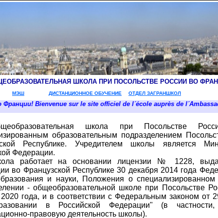
ЕОБРАЗОВАТЕЛЬНАЯ ШКОЛА ПРИ ПОСОЛЬСТВЕ РОССИИ ВО ФРА
МЭШ
ДИСТАНЦИОННОЕ ОБУЧЕНИЕ
ОТДЕЛ ЗАГРАНШКОЛ
venue sur le site officiel de l´école auprès de l´Ambassade de 
бщеобразовательная школа при Посольстве Рос
изированным образовательным подразделением Посольс
зской Республике. Учредителем школы является Мин
кой Федерации.
ола работает на основании лицензии № 1228, выдан
ии во Французской Республике 30 декабря 2014 года Феде
бразования и науки, Положения о специализированном 
елении - общеобразовательной школе при Посольстве Ро
 2020 года, и в соответствии с Федеральным законом от 
разовании в Российской Федерации" (в частности,
ационно-правовую деятельность школы).