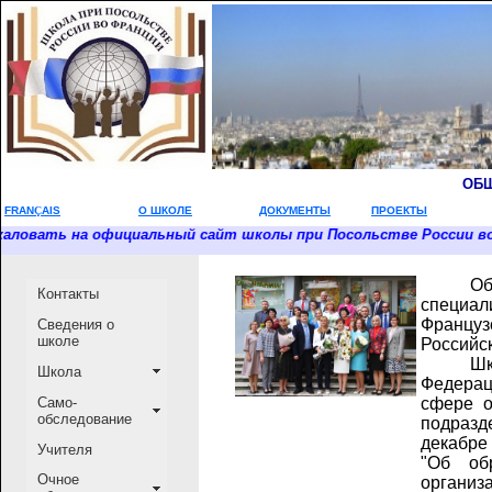
ОБЩ
FRAN
Ç
AIS
О ШКОЛЕ
ДОКУМЕНТЫ
ПРОЕКТЫ
на официальный сайт школы при Посольстве России во Франции! Bien
_____
О
Контакты
специал
Францу
Сведения о
школе
Российс
_____
Шк
Школа
Федерац
Само-
сфере о
обследование
подразд
декабре
Учителя
"Об об
Очное
организ