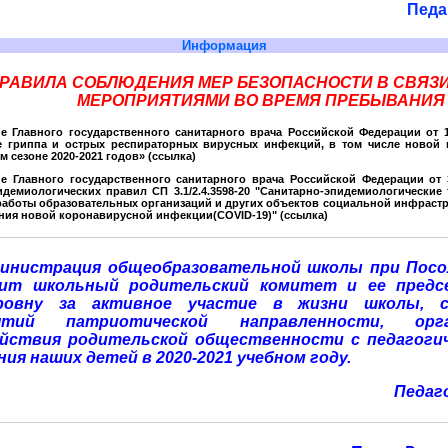
Педа
Информация
РАВИЛА СОБЛЮДЕНИЯ МЕР БЕЗОПАСНОСТИ В СВЯЗ
МЕРОПРИЯТИЯМИ ВО ВРЕМЯ ПРЕБЫВАНИЯ
е Главного государственного санитарного врача Российской Федерации от
 гриппа и острых респираторных вирусных инфекций, в том числе новой 
м сезоне 2020-2021 годов»
(ссылка)
е Главного государственного санитарного врача Российской Федерации от
идемиологических правил СП 3.1/2.4.3598-20 "Санитарно-эпидемиологические
работы образовательных организаций и других объектов социальной инфрастр
ния новой коронавирусной инфекции(COVID-19)"
(ссылка)
инистрация общеобразовательной школы при Посо
рит школьный родительский комитет и ее предс
ровну за активное участие в жизни школы, с
ятий патриотической направленности, орга
йствия родительской общественности с педагогич
ия наших детей в 2020-2021 учебном году.
Педаг