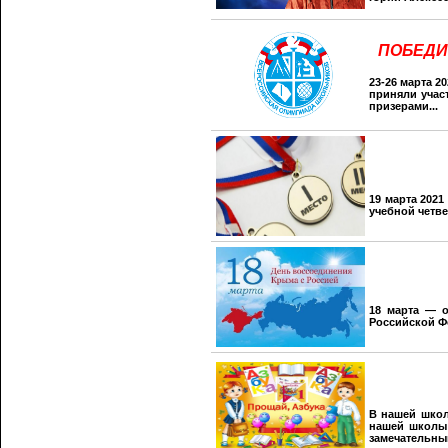
ПОБЕДИ
23-26 марта 
приняли учас
призерами...
19 марта 202
учебной четв
18 марта — о
Российской Ф
В нашей школ
нашей школы 
замечательный