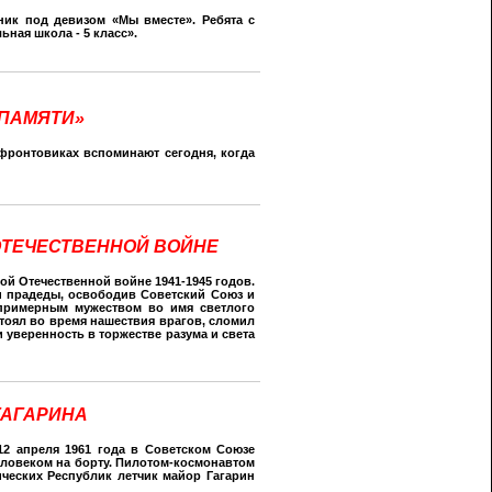
ник под девизом «Мы вместе». Ребята с
ная школа - 5 класс».
 ПАМЯТИ»
фронтовиках вспоминают сегодня, когда
 ОТЕЧЕСТВЕННОЙ ВОЙНЕ
ой Отечественной войне 1941-1945 годов.
и прадеды, освободив Советский Союз и
примерным мужеством во имя светлого
стоял во время нашествия врагов, сломил
 уверенность в торжестве разума и света
 ГАГАРИНА
12 апреля 1961 года в Советском Союзе
еловеком на борту. Пилотом-космонавтом
ческих Республик летчик майор Гагарин