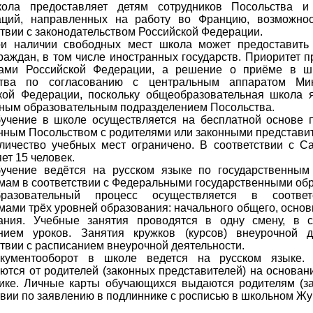
ола предоставляет детям сотрудников Посольства и 
аций, направленных на работу во Францию, возможнос
ствии с законодательством Российской Федерации.
и наличии свободных мест школа может предоставить 
раждан, в том числе иностранных государств. Приоритет п
ами Российской Федерации, а решение о приёме в шк
ства по согласованию с центральным аппаратом Мин
кой Федерации, поскольку общеобразовательная школа 
рным образовательным подразделением Посольства.
учение в школе осуществляется на бесплатной основе п
нным Посольством с родителями или законными представи
личество учебных мест ограничено. В соответствии с С
ет 15 человек.
учение ведётся на русском языке по государственным
мам в соответствии с Федеральными государственными об
разовательный процесс осуществляется в соответ
мами трёх уровней образования: начального общего, основ
ания. Учебные занятия проводятся в одну смену, в с
нием уроков. Занятия кружков (курсов) внеурочной д
ствии с расписанием внеурочной деятельности.
кументооборот в школе ведется на русском языке.
ются от родителей (законных представителей) на основан
ике. Личные карты обучающихся выдаются родителям (за
твии по заявлению в подлиннике с росписью в школьном Жу