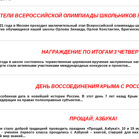
ТЕЛИ ВСЕРОССИЙСКОЙ ОЛИМПИАДЫ ШКОЛЬНИКОВ 
2021 года в Москве проходил заключительный этап Всероссийской олимпиады ш
тие обучающиеся нашей школы Орлова Зинаида, Орлов Константин, Бригински
НАГРАЖДЕНИЕ ПО ИТОГАМ 3 ЧЕТВЕР
1 года в школе состоялось торжественная церемония вручения заслуженных наг
ерти стали активными участниками международных конкурсов и проектов...
ДЕНЬ ВОССОЕДИНЕНИЯ КРЫМА С РОС
собенная дата в новейшей истории России. В этот день 7 лет назад Крым
едерации на правах полноправных субъектов...
ПРОЩАЙ, АЗБУКА!
е стало доброй традицией проводить праздник «Прощай, Азбука!». 10 и 19 м
- ученики первого класса прощались с Азбукой – книгой, ставшей для ни
 мир знаний...