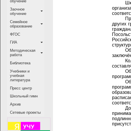
обучение
_____
Шк
организ
Заочное
соответ
обучение
_____
Пр
Семейное
других г
образование
граждан
Посоль
ФГОС
Российс
ГИА
структу
_____
Об
Методическая
работа
заключё
_____
Ко
Библиотека
составля
_____
Об
Учебники и
учебная
програм
литература
_____
Об
програм
Пресс центр
образов
Школьный гимн
расписа
соответ
Архив
_____
До
Сетевые проекты
принима
подлинн
присутс