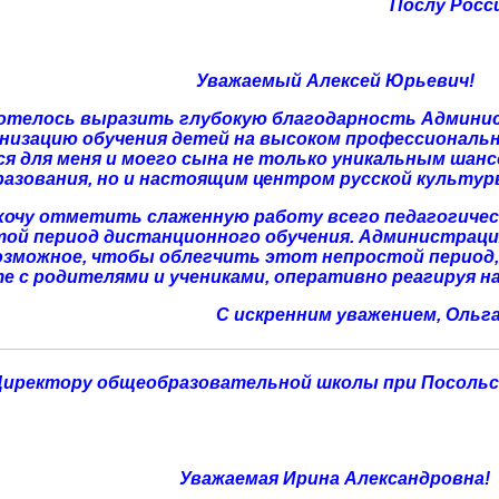
Послу Росс
Уважаемый Алексей Юрьевич!
отелось выразить глубокую благодарность Админи
анизацию обучения детей на высоком профессиональн
я для меня и моего сына не только уникальным шанс
разования, но и настоящим центром русской культур
хочу отметить слаженную работу всего педагогичес
ой период дистанционного обучения. Администраци
озможное, чтобы облегчить этот непростой период,
е с родителями и учениками, оперативно реагируя 
С искренним уважением, Ольг
Директору общеобразовательной школы при Посольст
Уважаемая Ирина Александровна!