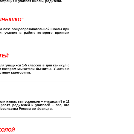
страция и учителя школы, родители.
ОЛНЫШКО"
 на базе общеобразовательной школы при
, участие в работе которого приняли
ТЕЙ
ля учащихся 1-5 классов в дни каникул с
в котором мы хотели бы жить». Участие в
стным категориям.
"
али наших выпускников – учащихся 9 и 11
ребят, родителей и учителей – все, что
Посольства России во Франции.
КОЛОЙ