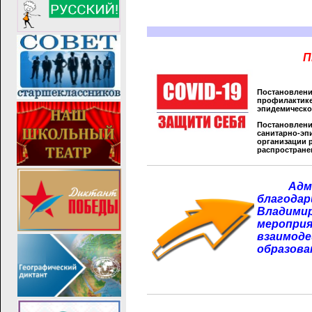
П
Постановлени
профилактике
эпидемическо
Постановлени
санитарно-эп
организации 
распростране
_____
Адм
благода
Владими
меропри
взаимоде
образован