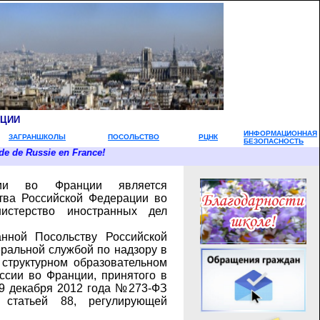
НЦИИ
ИНФОРМАЦИОННАЯ
ЗАГРАНШКОЛЫ
ПОСОЛЬСТВО
РЦНК
БЕЗОПАСНОСТЬ
Russie en France!
сии во Франции является
тва Российской Федерации во
истерство иностранных дел
ной Посольству Российской
ральной службой по надзору в
структурном образовательном
ссии во Франции, принятого в
29 декабря 2012 года №273-ФЗ
 статьей 88, регулирующей