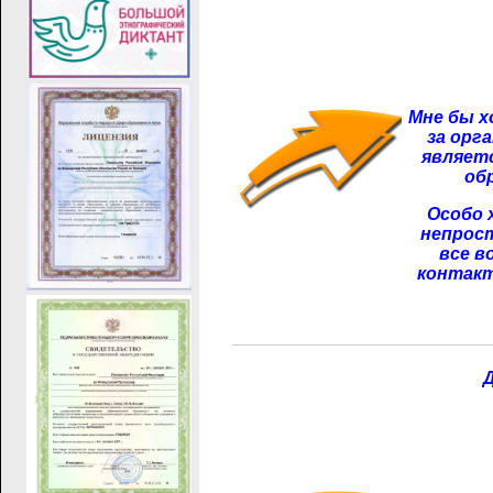
Мне бы х
за орг
являетс
об
Особо 
непрост
все в
контакт