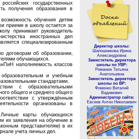
российских государственных
ть получения образования в
возможность обучения детям
ри приеме в школу остается за
олу принимает руководитель
истерства иностранных дел
является специализированным
Директор школы:
Шапошникова Ирина
о договорам об образовании,
Александровна
телями обучающихся.
Заместитель директора
анПиН наполняемость классов
школы по УВР:
Романюк Татьяна
Анатольевна
 образовательным и учебным
Заместитель директора
разовательными стандартами.
школы по ВР:
ствии с образовательными
Фоменко Виталий
ного общего и среднего общего
Вадимович
Администратор сайта:
оответствии с утверждённым
Евсеев Антон Николаевич
еятельности организованы в
 Личные карты обучающихся
ии их заявления на обучение в
конным представителям) в их
рнале учета личных дел.