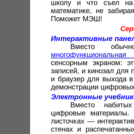
школу и что съел на
математике, не забира
Поможет МЭШ!
Се
Интерактивные пане
_____
Вместо обыч
многофункциональная
сенсорным экраном: э
записей, и кинозал для 
и браузер для выхода в
демонстрации цифровых
Электронные учебник
_____
Вместо набиты
цифровые материалы. 
листочках — интерактив
стенах и распечатанны