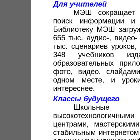
Для учителей
_____
МЭШ сокращает в
поиск информации и 
Библиотеку МЭШ загруж
655 тыс. аудио-, видео
тыс. сценариев уроков,
348 учебников изд
образовательных прило
фото, видео, слайдам
одном месте, и урок
интереснее.
Классы будущего
_____
Школьные 
высокотехнологичным
центрами, мастерским
стабильным интернетом